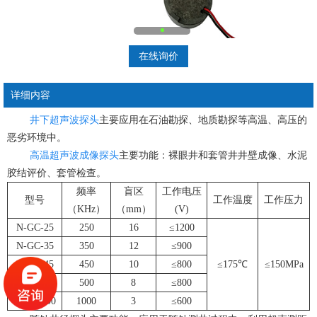
在线询价
详细内容
井下超声波探头
主要应用在石油勘探、地质勘探等高温、高压的
恶劣环境中。
高温超声波成像探头
主要功能：裸眼井和套管井井壁成像、水泥
胶结评价、套管检查。
频率
盲区
工作电压
型号
工作温度
工作压力
（KHz）
（mm）
(V)
N-GC-25
250
16
≤1200
N-GC-35
350
12
≤900
N-GC-45
450
10
≤800
≤175℃
≤150MPa
N-GC-50
500
8
≤800
N-GC-100
1000
3
≤600