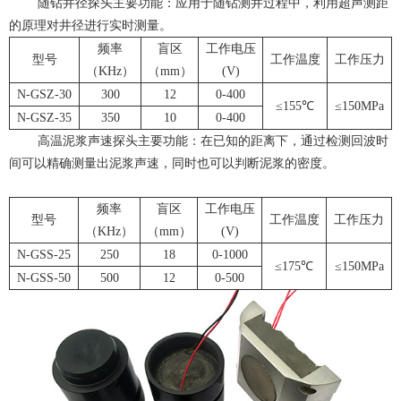
随钻井径探头主要功能：应用于随钻测井过程中，利用超声测距
的原理对井径进行实时测量。
频率
盲区
工作电压
型号
工作温度
工作压力
（KHz）
（mm）
(V)
N-GSZ-30
300
12
0-400
≤155℃
≤150MPa
N-GSZ-35
350
10
0-400
高温泥浆声速探头主要功能：在已知的距离下，通过检测回波时
间可以精确测量出泥浆声速，同时也可以判断泥浆的密度。
频率
盲区
工作电压
型号
工作温度
工作压力
（KHz）
（mm）
(V)
N-GSS-25
250
18
0-1000
≤175℃
≤150MPa
N-GSS-50
500
12
0-500