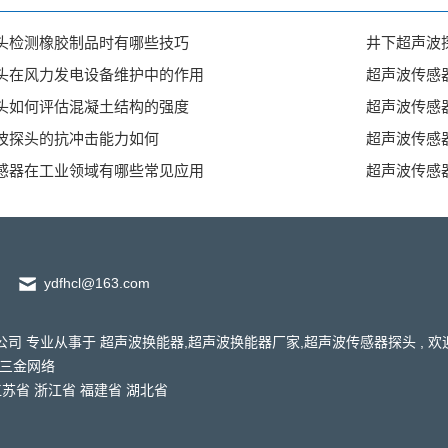
头检测橡胶制品时有哪些技巧
井下超声波
头在风力发电设备维护中的作用
超声波传感
头如何评估混凝土结构的强度
超声波传感
波探头的抗冲击能力如何
超声波传感
感器在工业领域有哪些常见应用
超声波传感
36
ydfhcl@163.com
技有限公司 专业从事于
超声波换能器
,
超声波换能器厂家
,
超声波传感器探头
, 
三金网络
江苏省
浙江省
福建省
湖北省