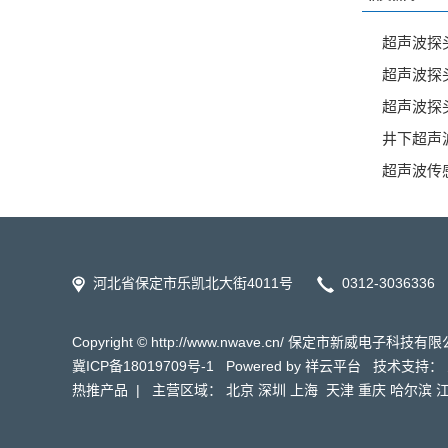
超声波探
超声波探
超声波探
井下超声
超声波传
河北省保定市乐凯北大街4011号
0312-30363
Copyright © http://www.nwave.cn/ 保定市新威电子科
冀ICP备18019709号-1
Powered by
祥云平台
技术支持：
热推产品
| 主营区域：
北京
深圳
上海
天津
重庆
哈尔滨