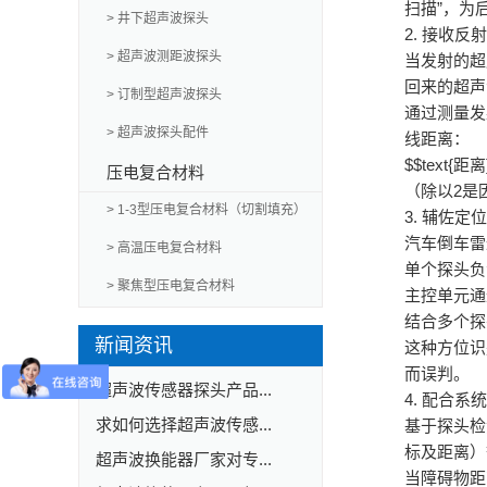
扫描”，为
> 井下超声波探头
2. 接收
> 超声波测距波探头
当发射的超
回来的超声
> 订制型超声波探头
通过测量发
> 超声波探头配件
线距离：
$$text{距离} 
压电复合材料
（除以2是
> 1-3型压电复合材料（切割填充）
3. 辅佐
汽车倒车雷
> 高温压电复合材料
单个探头负
> 聚焦型压电复合材料
主控单元通
结合多个探
新闻资讯
这种方位识
而误判。
超声波传感器探头产品...
4. 配合
求如何选择超声波传感...
基于探头检
标及距离）
超声波换能器厂家对专...
当障碍物距