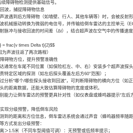
后续障碍物检测提供基础信号。
反射回波，捕捉障碍物信息
声波遇到后方障碍物（如墙壁、行人、其他车辆等）时，会被反射形
波机械振动转换为微弱的电信号，并传输给倒车雷达的主控单元（E
射脉冲与接收回波的时间差（Δt），结合超声波在空气中的传播速度（
= frac{v times Delta t}{2}$$
因为声波往返了两次路程）
定位障碍物方位，提升预警准确性
达通常在车尾不同位置（如保险杠左、中、右）安装多个超声波探头
责特定区域的探测（如左后探头覆盖左后方60°范围）；
过分析“哪个/哪些探头接收到回波”，可判断障碍物的横向方位（如
头的距离数据，还能大致估算障碍物的宽度或体积。
别能力让倒车雷达的预警更具针对性（如仪表盘或蜂鸣器提示“左后方
系统实现分级预警，降低倒车风险
测到的距离和方位信息，倒车雷达系统会通过声音（蜂鸣器频率随距
等方式发出分级预警：
离＞1.5米（不同车型阈值可调）：无预警或低频率提示；