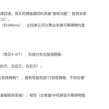
成回波。探头的换能器同时具备“接收功能”：能将反射
CU）。
约340m/s），主控单元可计算出车辆与障碍物的直
（常见4~8个），形成分布式探测网络：
正后方、左后方、右后方）；
有障碍物”），避免驾驶员因“只知有障碍、不知在哪”
离缩短而变高）、视觉（仪表盘/中控屏显示障碍物图